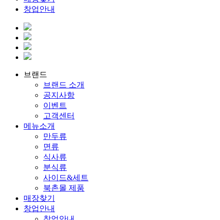
창업안내
브랜드
브랜드 소개
공지사항
이벤트
고객센터
메뉴소개
만두류
면류
식사류
분식류
사이드&세트
북촌몰 제품
매장찾기
창업안내
창업안내