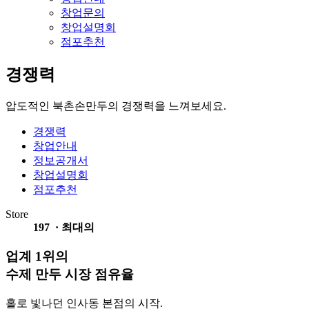
창업문의
창업설명회
점포추천
경쟁력
압도적인 북촌손만두의 경쟁력을 느껴보세요.
경쟁력
창업안내
정보공개서
창업설명회
점포추천
Store
197
·
최대의
업계 1위의
수제 만두 시장 점유율
홀로 빛나던 인사동 본점의 시작.