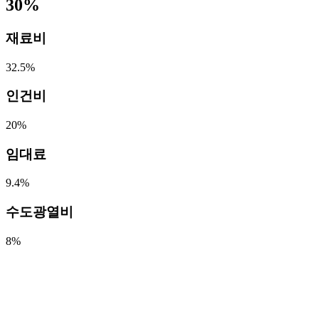
30
%
재료비
32.5
%
인건비
20
%
임대료
9.4
%
수도광열비
8
%
롱런하는 브랜드?!
바로
북촌손만두
입니다.