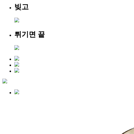
빚고
튀기면 끝