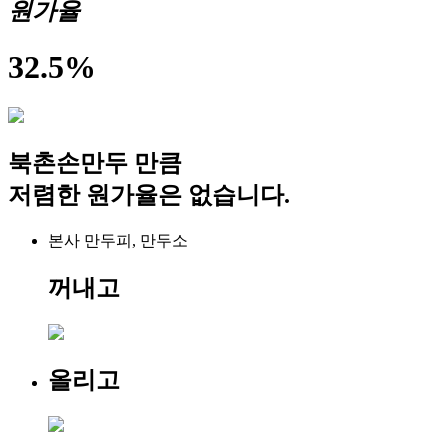
원
가
율
32.5
%
북촌손만두 만큼
저렴한 원가율
은 없습니다.
본사 만두피, 만두소
꺼내고
올리고