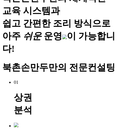
교육 시스템
과
쉽고 간편한
조리 방식
으로
아주
쉬
운
운영
이 가능합니
다!
북촌손만두만의 전문컨설팅
01
상권
분석