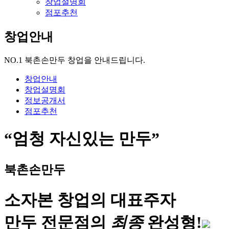
창업설명회
점포추천
창업안내
NO.1 북촌손만두 창업을 안내드립니다.
창업안내
창업설명회
정보공개서
점포추천
“엄청 자신있는 만두”
북촌손만두
소자본 창업의 대표주자
만두 전문점의
최
종
완성형!