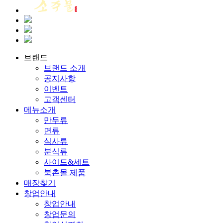
브랜드
브랜드 소개
공지사항
이벤트
고객센터
메뉴소개
만두류
면류
식사류
분식류
사이드&세트
북촌몰 제품
매장찾기
창업안내
창업안내
창업문의