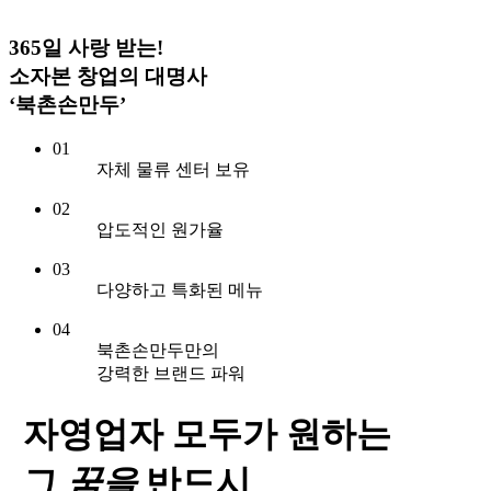
365일 사랑 받는!
소자본 창업의 대명사
‘북촌손만두’
01
자체 물류 센터 보유
02
압도적인 원가율
03
다양하고 특화된 메뉴
04
북촌손만두만의
강력한 브랜드 파워
자영업자 모두가 원하는
그
꿈
을
반드시