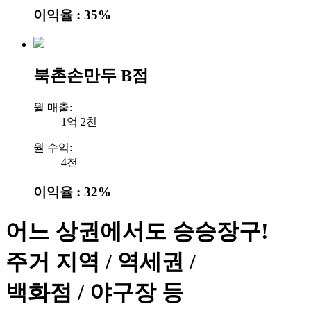
이익율 : 35%
북촌손만두 B점
월 매출:
1억 2천
월 수익:
4천
이익율 : 32%
어느 상권에서도 승승장구!
주거 지역 / 역세권 /
백화점 / 야구장 등