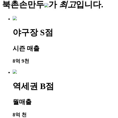
북촌손만두
가
최
고
입니다.
야구장 S점
시즌 매출
8억 9천
역세권 B점
월매출
8억 천