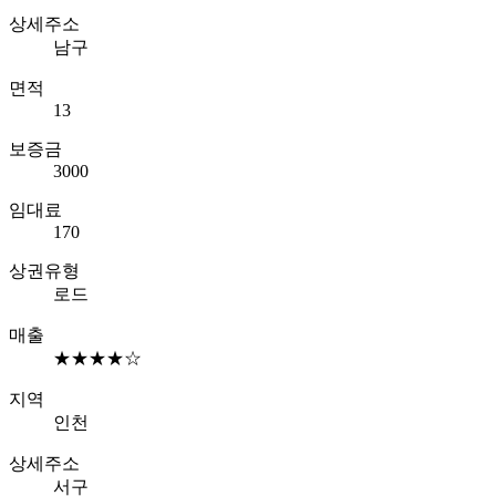
상세주소
남구
면적
13
보증금
3000
임대료
170
상권유형
로드
매출
★★★★☆
지역
인천
상세주소
서구