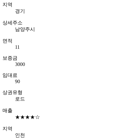
지역
경기
상세주소
남양주시
면적
11
보증금
3000
임대료
90
상권유형
로드
매출
★★★★☆
지역
인천