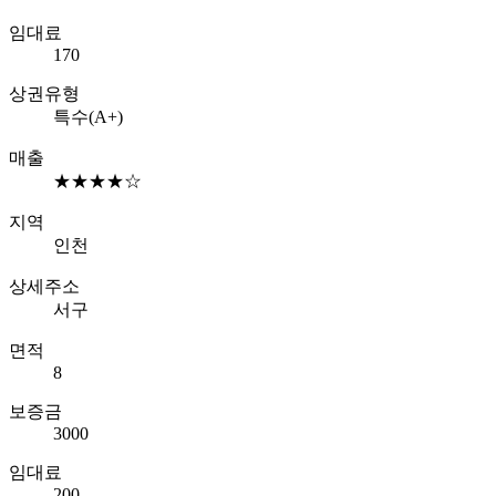
임대료
170
상권유형
특수(A+)
매출
★★★★☆
지역
인천
상세주소
서구
면적
8
보증금
3000
임대료
200