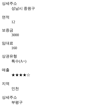
상세주소
성남시 중원구
면적
12
보증금
3000
임대료
160
상권유형
특수(A+)
매출
★★★★☆
지역
인천
상세주소
부평구