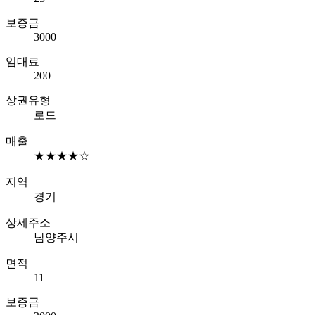
보증금
3000
임대료
200
상권유형
로드
매출
★★★★☆
지역
경기
상세주소
남양주시
면적
11
보증금