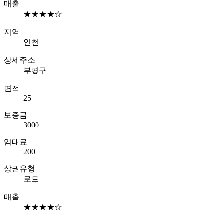
매출
★★★★☆
지역
인천
상세주소
부평구
면적
25
보증금
3000
임대료
200
상권유형
로드
매출
★★★★☆