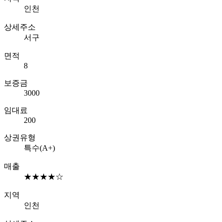
인천
상세주소
서구
면적
8
보증금
3000
임대료
200
상권유형
특수(A+)
매출
★★★★☆
지역
인천