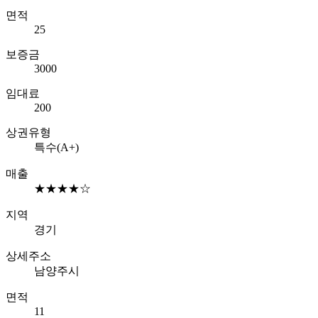
면적
25
보증금
3000
임대료
200
상권유형
특수(A+)
매출
★★★★☆
지역
경기
상세주소
남양주시
면적
11