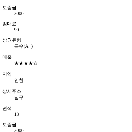
보증금
3000
임대료
90
상권유형
특수(A+)
매출
★★★★☆
지역
인천
상세주소
남구
면적
13
보증금
3000