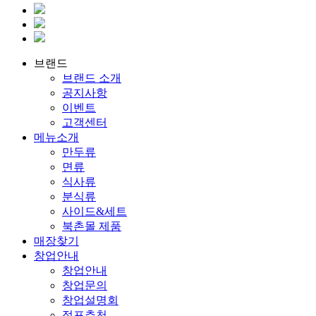
브랜드
브랜드 소개
공지사항
이벤트
고객센터
메뉴소개
만두류
면류
식사류
분식류
사이드&세트
북촌몰 제품
매장찾기
창업안내
창업안내
창업문의
창업설명회
점포추천