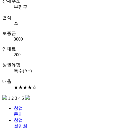
상세주소
부평구
면적
25
보증금
3000
임대료
200
상권유형
특수(A+)
매출
★★★★☆
1
2
3
4
5
창업
문의
창업
설명회