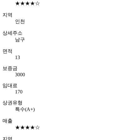
★★★★☆
지역
인천
상세주소
남구
면적
13
보증금
3000
임대료
170
상권유형
특수(A+)
매출
★★★★☆
지역