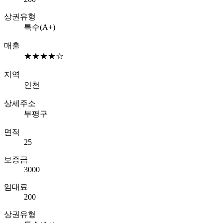
상권유형
특수(A+)
매출
★★★★☆
지역
인천
상세주소
부평구
면적
25
보증금
3000
임대료
200
상권유형