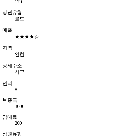
170
상권유형
로드
매출
★★★★☆
지역
인천
상세주소
서구
면적
8
보증금
3000
임대료
200
상권유형