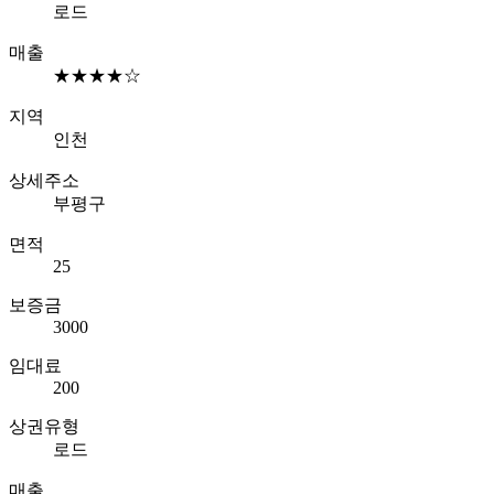
로드
매출
★★★★☆
지역
인천
상세주소
부평구
면적
25
보증금
3000
임대료
200
상권유형
로드
매출