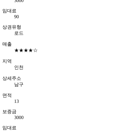
3000
임대료
90
상권유형
로드
매출
★★★★☆
지역
인천
상세주소
남구
면적
13
보증금
3000
임대료