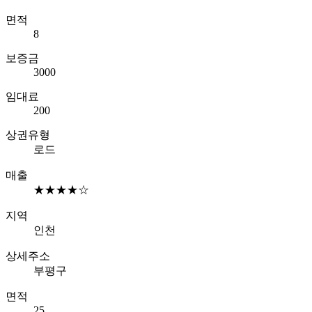
면적
8
보증금
3000
임대료
200
상권유형
로드
매출
★★★★☆
지역
인천
상세주소
부평구
면적
25