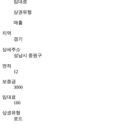
임대료
상권유형
매출
지역
경기
상세주소
성남시 중원구
면적
12
보증금
3000
임대료
160
상권유형
로드